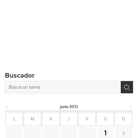
Buscador
junio
2013
L
M
X
J
V
S
D
1
2