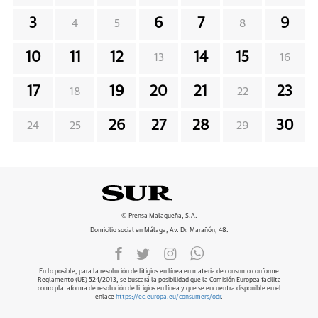
3
6
7
9
4
5
8
10
11
12
14
15
13
16
17
19
20
21
23
18
22
26
27
28
30
24
25
29
© Prensa Malagueña, S.A.
Domicilio social en Málaga, Av. Dr. Marañón, 48.
En lo posible, para la resolución de litigios en línea en materia de consumo conforme
Reglamento (UE) 524/2013, se buscará la posibilidad que la Comisión Europea facilita
como plataforma de resolución de litigios en línea y que se encuentra disponible en el
enlace
https://ec.europa.eu/consumers/odr
.