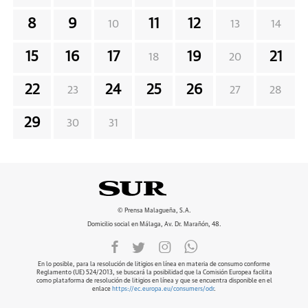
8
9
11
12
10
13
14
15
16
17
19
21
18
20
22
24
25
26
23
27
28
29
30
31
© Prensa Malagueña, S.A.
Domicilio social en Málaga, Av. Dr. Marañón, 48.
En lo posible, para la resolución de litigios en línea en materia de consumo conforme
Reglamento (UE) 524/2013, se buscará la posibilidad que la Comisión Europea facilita
como plataforma de resolución de litigios en línea y que se encuentra disponible en el
enlace
https://ec.europa.eu/consumers/odr
.