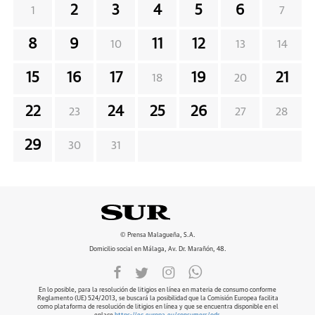
2
3
4
5
6
1
7
8
9
11
12
10
13
14
15
16
17
19
21
18
20
22
24
25
26
23
27
28
29
30
31
© Prensa Malagueña, S.A.
Domicilio social en Málaga, Av. Dr. Marañón, 48.
En lo posible, para la resolución de litigios en línea en materia de consumo conforme
Reglamento (UE) 524/2013, se buscará la posibilidad que la Comisión Europea facilita
como plataforma de resolución de litigios en línea y que se encuentra disponible en el