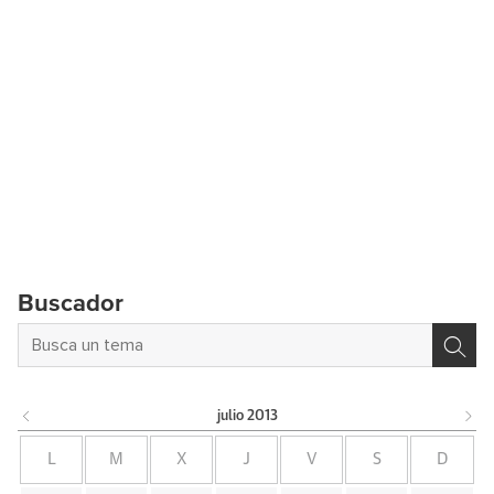
Buscador
julio
2013
L
M
X
J
V
S
D