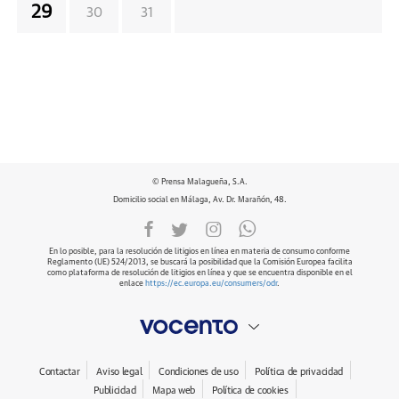
29
30
31
© Prensa Malagueña, S.A.
Domicilio social en Málaga, Av. Dr. Marañón, 48.
En lo posible, para la resolución de litigios en línea en materia de consumo conforme
Reglamento (UE) 524/2013, se buscará la posibilidad que la Comisión Europea facilita
como plataforma de resolución de litigios en línea y que se encuentra disponible en el
enlace
https://ec.europa.eu/consumers/odr
.
Contactar
Aviso legal
Condiciones de uso
Política de privacidad
Publicidad
Mapa web
Política de cookies