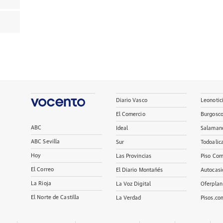
Diario Vasco
Leonotic
El Comercio
Burgosc
ABC
Ideal
Salaman
ABC Sevilla
Sur
Todoalic
Hoy
Las Provincias
Piso Com
El Correo
El Diario Montañés
Autocasi
La Rioja
La Voz Digital
Oferplan
El Norte de Castilla
La Verdad
Pisos.co