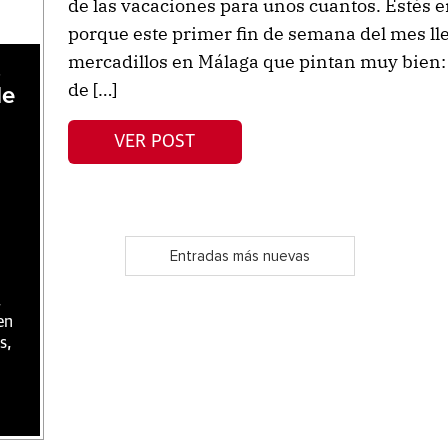
de las vacaciones para unos cuantos. Estés e
porque este primer fin de semana del mes l
mercadillos en Málaga que pintan muy bien: P
,
de […]
de
VER POST
Entradas más nuevas
,
en
s,