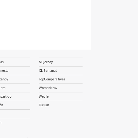
ias
Mujerhoy
onecta
XL Semanal
cahoy
TopComparativas
ante
WomenNow
partido
Welife
ón
Turium
m