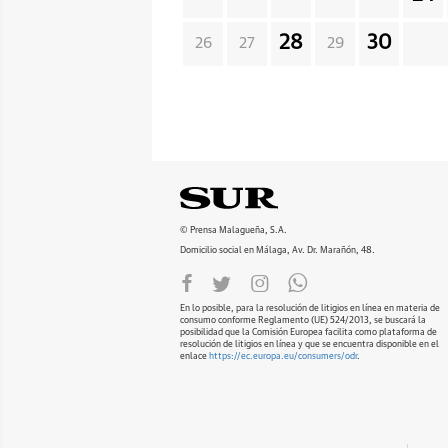
28
30
26
27
29
© Prensa Malagueña, S.A.
Domicilio social en Málaga, Av. Dr. Marañón, 48.
En lo posible, para la resolución de litigios en línea en materia de
consumo conforme Reglamento (UE) 524/2013, se buscará la
posibilidad que la Comisión Europea facilita como plataforma de
resolución de litigios en línea y que se encuentra disponible en el
enlace
https://ec.europa.eu/consumers/odr
.