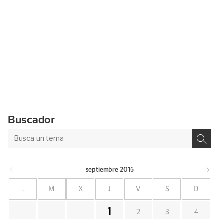
Buscador
septiembre
2016
L
M
X
J
V
S
D
1
2
3
4