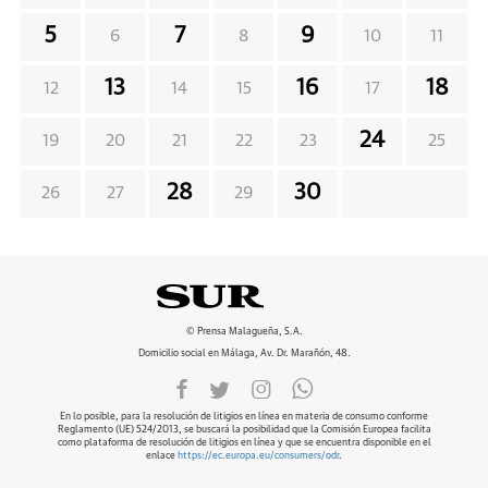
5
7
9
6
8
10
11
13
16
18
12
14
15
17
24
19
20
21
22
23
25
28
30
26
27
29
© Prensa Malagueña, S.A.
Domicilio social en Málaga, Av. Dr. Marañón, 48.
En lo posible, para la resolución de litigios en línea en materia de consumo conforme
Reglamento (UE) 524/2013, se buscará la posibilidad que la Comisión Europea facilita
como plataforma de resolución de litigios en línea y que se encuentra disponible en el
enlace
https://ec.europa.eu/consumers/odr
.