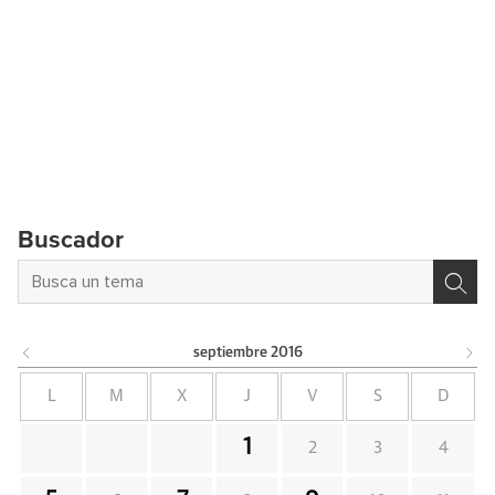
Buscador
septiembre
2016
L
M
X
J
V
S
D
1
2
3
4