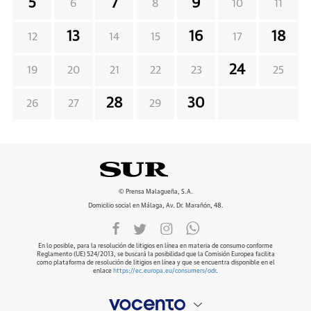
5
7
9
6
8
10
11
13
16
18
12
14
15
17
24
19
20
21
22
23
25
28
30
26
27
29
© Prensa Malagueña, S.A.
Domicilio social en Málaga, Av. Dr. Marañón, 48.
En lo posible, para la resolución de litigios en línea en materia de consumo conforme
Reglamento (UE) 524/2013, se buscará la posibilidad que la Comisión Europea facilita
como plataforma de resolución de litigios en línea y que se encuentra disponible en el
enlace
https://ec.europa.eu/consumers/odr
.