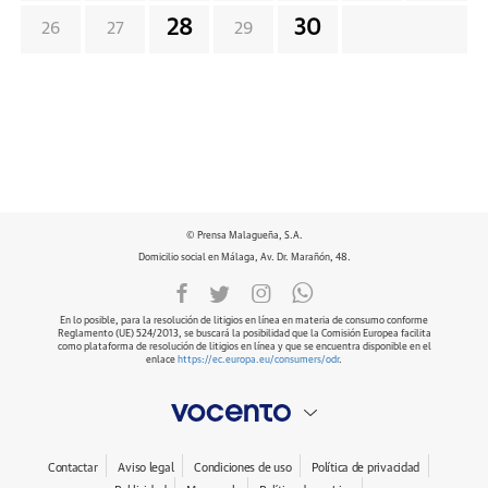
28
30
26
27
29
© Prensa Malagueña, S.A.
Domicilio social en Málaga, Av. Dr. Marañón, 48.
En lo posible, para la resolución de litigios en línea en materia de consumo conforme
Reglamento (UE) 524/2013, se buscará la posibilidad que la Comisión Europea facilita
como plataforma de resolución de litigios en línea y que se encuentra disponible en el
enlace
https://ec.europa.eu/consumers/odr
.
Contactar
Aviso legal
Condiciones de uso
Política de privacidad