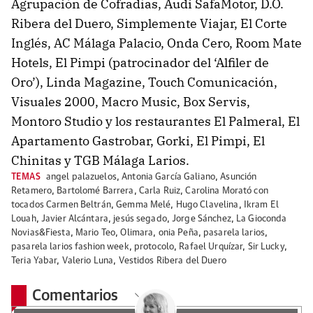
Agrupación de Cofradías, Audi SafaMotor, D.O.
Ribera del Duero, Simplemente Viajar, El Corte
Inglés, AC Málaga Palacio, Onda Cero, Room Mate
Hotels, El Pimpi (patrocinador del ‘Alfiler de
Oro’), Linda Magazine, Touch Comunicación,
Visuales 2000, Macro Music, Box Servis,
Montoro Studio y los restaurantes El Palmeral, El
Apartamento Gastrobar, Gorki, El Pimpi, El
Chinitas y TGB Málaga Larios.
TEMAS
angel palazuelos
,
Antonia García Galiano
,
Asunción
Retamero
,
Bartolomé Barrera
,
Carla Ruiz
,
Carolina Morató con
tocados Carmen Beltrán
,
Gemma Melé
,
Hugo Clavelina
,
Ikram El
Louah
,
Javier Alcántara
,
jesús segado
,
Jorge Sánchez
,
La Gioconda
Novias&Fiesta
,
Mario Teo
,
Olimara
,
onia Peña
,
pasarela larios
,
pasarela larios fashion week
,
protocolo
,
Rafael Urquízar
,
Sir Lucky
,
Teria Yabar
,
Valerio Luna
,
Vestidos Ribera del Duero
Comentarios