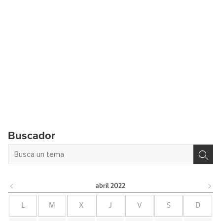
Buscador
abril
2022
L
M
X
J
V
S
D