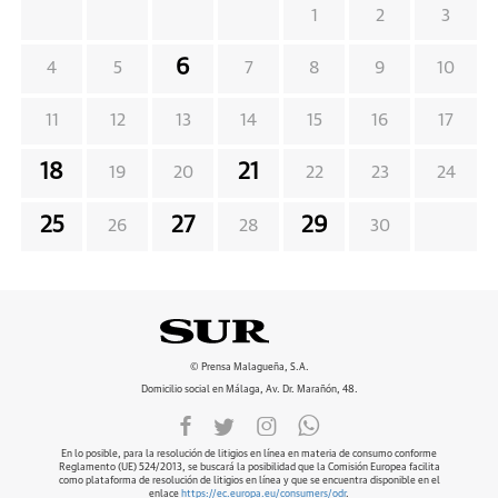
1
2
3
6
4
5
7
8
9
10
11
12
13
14
15
16
17
18
21
19
20
22
23
24
25
27
29
26
28
30
© Prensa Malagueña, S.A.
Domicilio social en Málaga, Av. Dr. Marañón, 48.
En lo posible, para la resolución de litigios en línea en materia de consumo conforme
Reglamento (UE) 524/2013, se buscará la posibilidad que la Comisión Europea facilita
como plataforma de resolución de litigios en línea y que se encuentra disponible en el
enlace
https://ec.europa.eu/consumers/odr
.