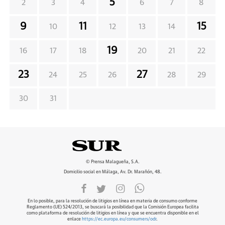
5
2
3
4
6
7
8
9
11
15
10
12
13
14
19
16
17
18
20
21
22
23
27
24
25
26
28
29
30
31
© Prensa Malagueña, S.A.
Domicilio social en Málaga, Av. Dr. Marañón, 48.
En lo posible, para la resolución de litigios en línea en materia de consumo conforme
Reglamento (UE) 524/2013, se buscará la posibilidad que la Comisión Europea facilita
como plataforma de resolución de litigios en línea y que se encuentra disponible en el
enlace
https://ec.europa.eu/consumers/odr
.