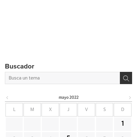
Buscador
mayo
2022
L
M
X
J
V
S
D
1