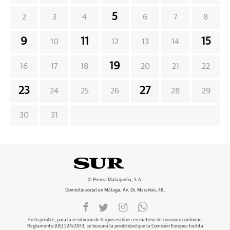
5
2
3
4
6
7
8
9
11
15
10
12
13
14
19
16
17
18
20
21
22
23
27
24
25
26
28
29
30
31
© Prensa Malagueña, S.A.
Domicilio social en Málaga, Av. Dr. Marañón, 48.
En lo posible, para la resolución de litigios en línea en materia de consumo conforme
Reglamento (UE) 524/2013, se buscará la posibilidad que la Comisión Europea facilita