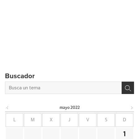
Buscador
mayo
2022
L
M
X
J
V
S
D
1