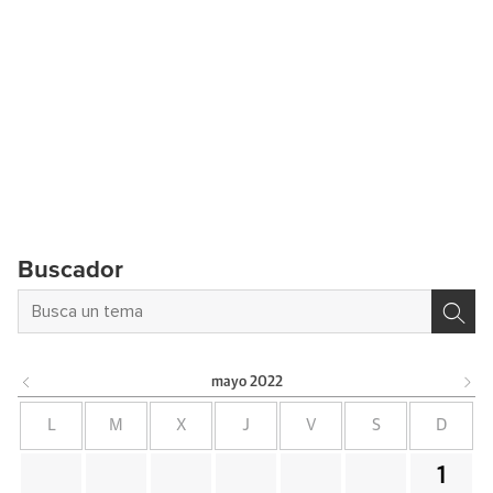
Buscador
mayo
2022
L
M
X
J
V
S
D
1