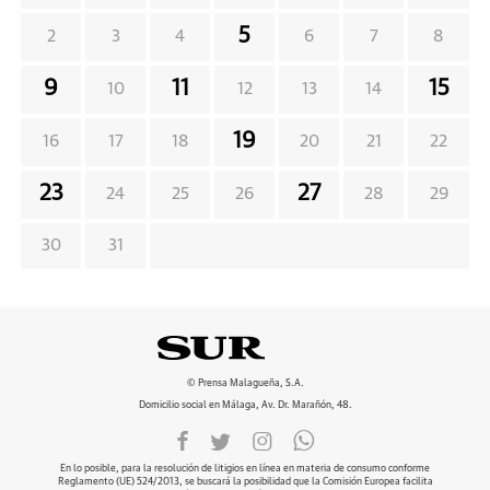
5
2
3
4
6
7
8
9
11
15
10
12
13
14
19
16
17
18
20
21
22
23
27
24
25
26
28
29
30
31
© Prensa Malagueña, S.A.
Domicilio social en Málaga, Av. Dr. Marañón, 48.
En lo posible, para la resolución de litigios en línea en materia de consumo conforme
Reglamento (UE) 524/2013, se buscará la posibilidad que la Comisión Europea facilita