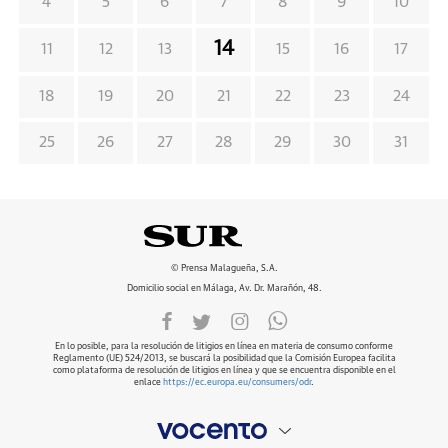
4
5
6
7
8
9
10
14
11
12
13
15
16
17
18
19
20
21
22
23
24
25
26
27
28
29
30
31
© Prensa Malagueña, S.A.
Domicilio social en Málaga, Av. Dr. Marañón, 48.
En lo posible, para la resolución de litigios en línea en materia de consumo conforme
Reglamento (UE) 524/2013, se buscará la posibilidad que la Comisión Europea facilita
como plataforma de resolución de litigios en línea y que se encuentra disponible en el
enlace
https://ec.europa.eu/consumers/odr
.