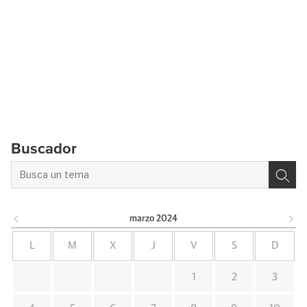
Buscador
marzo
2024
L
M
X
J
V
S
D
1
2
3