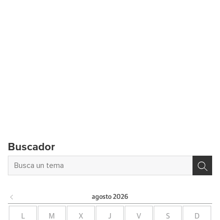
Buscador
agosto
2026
L
M
X
J
V
S
D