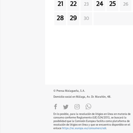
21
22
24
25
23
26
28
29
30
© Prensa Malagueña, S.A.
Domicilio social en Málaga, Av. Dr. Marañón, 48.
En lo posible, para la resolución de litigios en línea en materia de
consumo conforme Reglamento (UE) 524/2013, se buscará la
posibilidad que la Comisión Europea facilita como plataforma de
resolución de litigios en línea y que se encuentra disponible en el
enlace
https://ec.europa.eu/consumers/odr
.