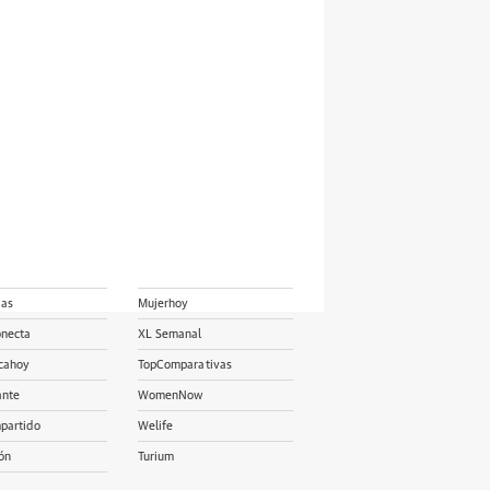
ias
Mujerhoy
onecta
XL Semanal
cahoy
TopComparativas
ante
WomenNow
partido
Welife
ón
Turium