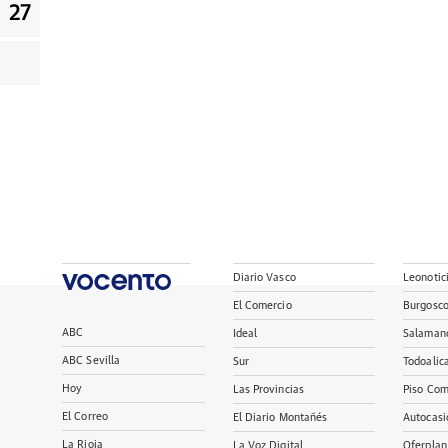
27
Diario Vasco
Leonotic
El Comercio
Burgosc
ABC
Ideal
Salaman
ABC Sevilla
Sur
Todoalic
Hoy
Las Provincias
Piso Com
El Correo
El Diario Montañés
Autocasi
La Rioja
La Voz Digital
Oferplan