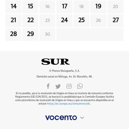
14
15
17
19
16
18
20
21
22
24
25
27
23
26
28
29
30
© Prensa Malagueña, S.A.
Domicilio social en Málaga, Av. Dr. Marañón, 48.
En lo posible, para la resolución de litigios en línea en materia de consumo conforme
Reglamento (UE) 524/2013, se buscará la posibilidad que la Comisión Europea facilita
como plataforma de resolución de litigios en línea y que se encuentra disponible en el
enlace
https://ec.europa.eu/consumers/odr
.