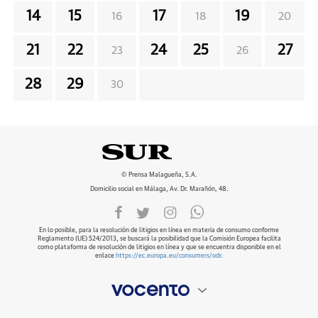
14
15
17
19
16
18
20
21
22
24
25
27
23
26
28
29
30
© Prensa Malagueña, S.A.
Domicilio social en Málaga, Av. Dr. Marañón, 48.
En lo posible, para la resolución de litigios en línea en materia de consumo conforme
Reglamento (UE) 524/2013, se buscará la posibilidad que la Comisión Europea facilita
como plataforma de resolución de litigios en línea y que se encuentra disponible en el
enlace
https://ec.europa.eu/consumers/odr
.