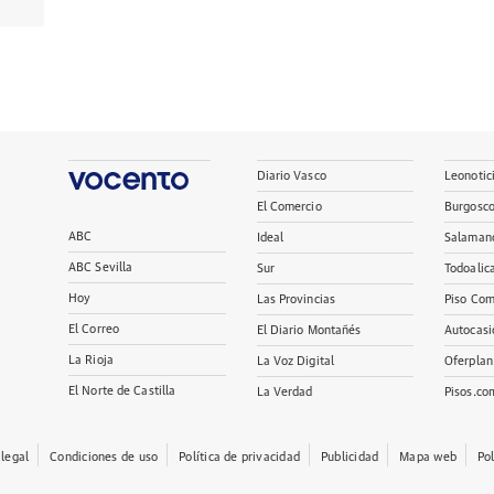
Diario Vasco
Leonotic
El Comercio
Burgosc
ABC
Ideal
Salaman
ABC Sevilla
Sur
Todoalic
Hoy
Las Provincias
Piso Com
El Correo
El Diario Montañés
Autocasi
La Rioja
La Voz Digital
Oferplan
El Norte de Castilla
La Verdad
Pisos.co
 legal
Condiciones de uso
Política de privacidad
Publicidad
Mapa web
Po