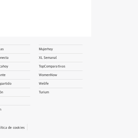
ias
Mujerhoy
onecta
XL Semanal
cahoy
TopComparativas
ante
WomenNow
partido
Welife
ón
Turium
m
lítica de cookies