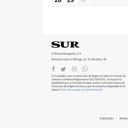
28
29
30
© Prensa Malagueña, S.A.
Domicilio social en Málaga, Av. Dr. Marañón, 48.
En lo posible, para la resolución de litigios en línea en materia de
consumo conforme Reglamento (UE) 524/2013, se buscará la
posibilidad que la Comisión Europea facilita como plataforma de
resolución de litigios en línea y que se encuentra disponible en el
enlace
https://ec.europa.eu/consumers/odr
.
Contactar
Aviso