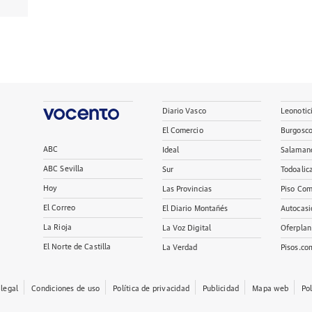
Diario Vasco
Leonotic
El Comercio
Burgosc
ABC
Ideal
Salaman
ABC Sevilla
Sur
Todoalic
Hoy
Las Provincias
Piso Com
El Correo
El Diario Montañés
Autocasi
La Rioja
La Voz Digital
Oferplan
El Norte de Castilla
La Verdad
Pisos.co
 legal
Condiciones de uso
Política de privacidad
Publicidad
Mapa web
Po