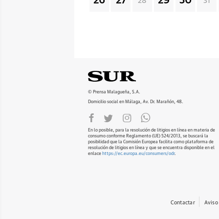
26
27
29
30
28
31
© Prensa Malagueña, S.A.
Domicilio social en Málaga, Av. Dr. Marañón, 48.
En lo posible, para la resolución de litigios en línea en materia de
consumo conforme Reglamento (UE) 524/2013, se buscará la
posibilidad que la Comisión Europea facilita como plataforma de
resolución de litigios en línea y que se encuentra disponible en el
enlace
https://ec.europa.eu/consumers/odr
.
Contactar
Aviso