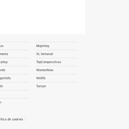
ias
Mujerhoy
onecta
XL Semanal
cahoy
TopComparativas
ante
WomenNow
partido
Welife
ón
Turium
m
lítica de cookies