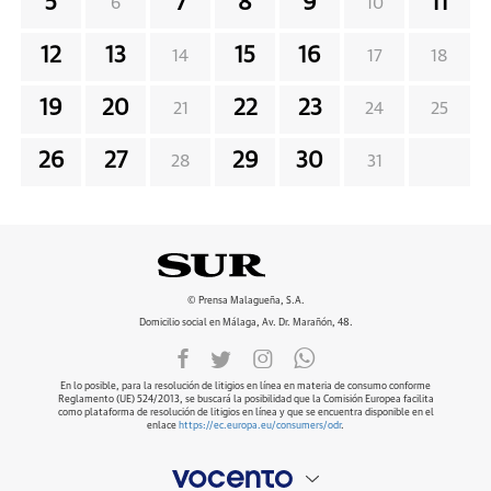
5
7
8
9
11
6
10
12
13
15
16
14
17
18
19
20
22
23
21
24
25
26
27
29
30
28
31
© Prensa Malagueña, S.A.
Domicilio social en Málaga, Av. Dr. Marañón, 48.
En lo posible, para la resolución de litigios en línea en materia de consumo conforme
Reglamento (UE) 524/2013, se buscará la posibilidad que la Comisión Europea facilita
como plataforma de resolución de litigios en línea y que se encuentra disponible en el
enlace
https://ec.europa.eu/consumers/odr
.