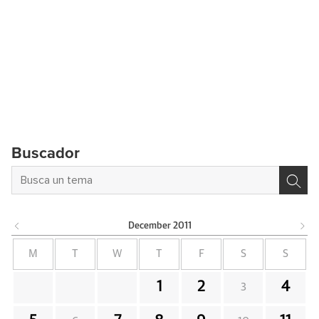
Buscador
December
2011
M
T
W
T
F
S
S
1
2
4
3