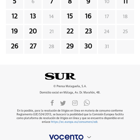
5
7
8
9
11
6
10
12
13
15
16
14
17
18
19
20
22
23
21
24
25
26
27
29
30
28
31
© Prensa Malagueña, S.A.
Domicilio social en Málaga, Av. Dr. Marañón, 48.
En lo posible, para la resolución de litigios en línea en materia de consumo conforme
Reglamento (UE) 524/2013, se buscará la posibilidad que la Comisión Europea facilita
como plataforma de resolución de litigios en línea y que se encuentra disponible en el
enlace
https://ec.europa.eu/consumers/odr
.