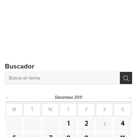
Buscador
December
2011
M
T
W
T
F
S
S
1
2
4
3