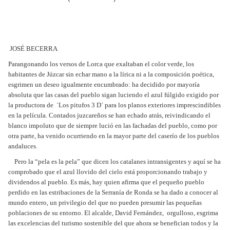
JOSÉ BECERRA
Parangonando los versos de Lorca que exaltaban el color verde, los
habitantes de Júzcar sin echar mano a la lírica ni a la composición poética,
esgrimen un deseo igualmente encumbrado: ha decidido por mayoría
absoluta que las casas del pueblo sigan luciendo el azul fúlgido exigido por
la productora de `Los pitufos 3 D´ para los planos exteriores imprescindibles
en la película. Contados juzcareños se han echado atrás, reivindicando el
blanco impoluto que de siempre lució en las fachadas del pueblo, como por
otra parte, ha venido ocurriendo en la mayor parte del caserío de los pueblos
andaluces.
Pero la “pela es la pela” que dicen los catalanes intransigentes y aquí se ha
comprobado que el azul llovido del cielo está proporcionando trabajo y
dividendos al pueblo. Es más, hay quien afirma que el pequeño pueblo
perdido en las estribaciones de la Serranía de Ronda se ha dado a conocer al
mundo entero, un privilegio del que no pueden presumir las pequeñas
poblaciones de su entorno. El alcalde, David Fernández, orgulloso, esgrima
las excelencias del turismo sostenible del que ahora se benefician todos y la