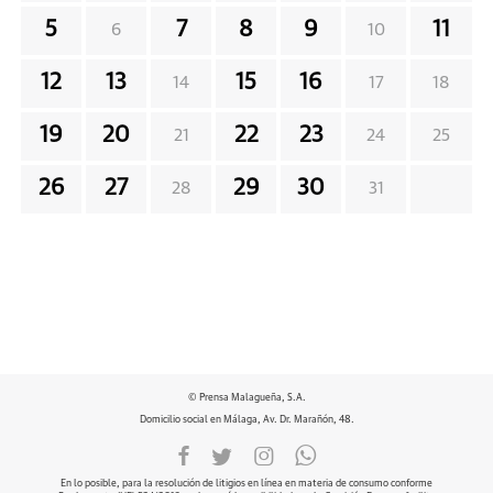
5
7
8
9
11
6
10
12
13
15
16
14
17
18
19
20
22
23
21
24
25
26
27
29
30
28
31
© Prensa Malagueña, S.A.
Domicilio social en Málaga, Av. Dr. Marañón, 48.
En lo posible, para la resolución de litigios en línea en materia de consumo conforme