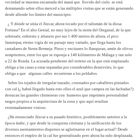
vecindad se muestra encantada del maná que llovido del cielo se está
derramando sobre ellos merced a las múltiples visitas que se están generando
desde allende los límites del municipio.
¿ Y dónde se sitúa el Júzcar, ahora tocado por el talismán de la diosa
Fortuna? En el alto Genial, no muy lejos de la sierra del Oreganal, de la que
sobresale, enhiesto y altanero por sus 1.400 metros de altura, el pico
Jarastepar, eterno vigía de un paisaje muy variado, que llega hasta los
castañares de Sierra Bermeja. Pinos y encinares lo flanquean, amén de olivos
sempiternos, entre los que se esponja a 140 kilómetros de Málaga y tan solo
a 22 de Ronda. La acusada pendiente del terreno en la que está emplazado
obliga a las casas a estar separadas por considerables desniveles, lo que
obliga a que algunas calles recurrieran a los peldaños.
Sobre los tejados de irregular trazado, coronados por caballetes pintados
con cal (¿ habrá llegado hasta esto ellos el azul que campea en las fachadas?)
destacan las grandes chimeneas con humeros que imprimen personalidad
rasgos propios a la arquitectura de la zona y que aquí resultan
extremadamente vistoso.
¿Ha renunciado Júzcar a su pasado histórico, posiblemente anterior a la
época árabe, y que desde la conquista cristiana y la unificación de los
diversos asentamientos dispersos se aglutinaron en el lugar actual? Desde
entonces el empleo de la cal fue generalizado pero ahora ha sido desplazada.