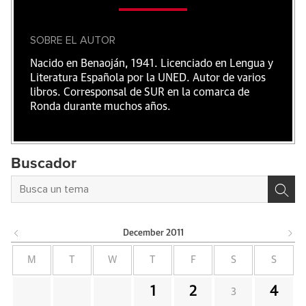
SOBRE EL AUTOR
Nacido en Benaoján, 1941. Licenciado en Lengua y
Literatura Española por la UNED. Autor de varios
libros. Corresponsal de SUR en la comarca de
Ronda durante muchos años.
Buscador
December
2011
M
T
W
T
F
S
S
1
2
4
3