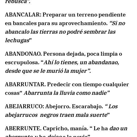
rebusca”.
ABANCALAR: Preparar un terreno pendiente
en bancales para su aprovechamiento.
“Si no
abancalo las tierras no podré sembrar las
lechugas
”
ABANDONAO. Persona dejada, poca limpia o
escrupulosa. “
Ahí lo tienes, un abandanao,
desde que se le murió la mujer”.
ABARRUNTAR. Predecir con tiempo cualquier
cosas“
Abarrunta la lluvia como nadie”
ABEJARRUCO: Abejorro. Escarabajo.
“ Los
abejarrucos negros traen mala suerte
”
ABERRUNTE. Capricho, manía. “ Le ha
dao un
aberrunte
y ha
dejao
a la novia”.