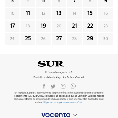
3
5
7
9
4
6
8
11
13
15
10
12
14
16
17
19
21
22
18
20
23
25
27
29
24
26
28
30
© Prensa Malagueña, S.A.
Domicilio social en Málaga, Av. Dr. Marañón, 48.
En lo posible, para la resolución de litigios en línea en materia de consumo conforme
Reglamento (UE) 524/2013, se buscará la posibilidad que la Comisión Europea facilita
como plataforma de resolución de litigios en línea y que se encuentra disponible en el
enlace
https://ec.europa.eu/consumers/odr
.