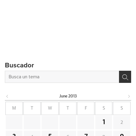
Buscador
June
2013
M
T
W
T
F
S
S
1
2