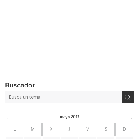
Buscador
mayo
2013
L
M
X
J
V
S
D