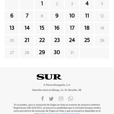
1
4
2
3
5
6
7
9
10
11
8
12
13
14
15
16
17
18
19
21
22
23
24
25
20
26
29
30
27
28
31
© Prensa Malagueña, S.A.
Domicilio social en Málaga, Av. Dr. Marañón, 48.
En lo posible, para la resolución de litigios en línea en materia de consumo conforme
Reglamento (UE) 524/2013, se buscará la posibilidad que la Comisión Europea facilita
como plataforma de resolución de litigios en línea y que se encuentra disponible en el