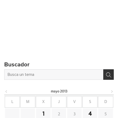
Buscador
mayo
2013
L
M
X
J
V
S
D
1
4
2
3
5