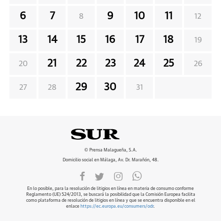
6
7
9
10
11
8
12
13
14
15
16
17
18
19
21
22
23
24
25
20
26
29
30
27
28
31
© Prensa Malagueña, S.A.
Domicilio social en Málaga, Av. Dr. Marañón, 48.
En lo posible, para la resolución de litigios en línea en materia de consumo conforme
Reglamento (UE) 524/2013, se buscará la posibilidad que la Comisión Europea facilita
como plataforma de resolución de litigios en línea y que se encuentra disponible en el
enlace
https://ec.europa.eu/consumers/odr
.