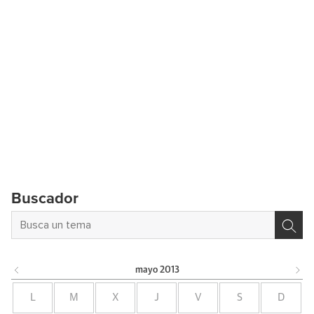
Buscador
mayo
2013
L
M
X
J
V
S
D