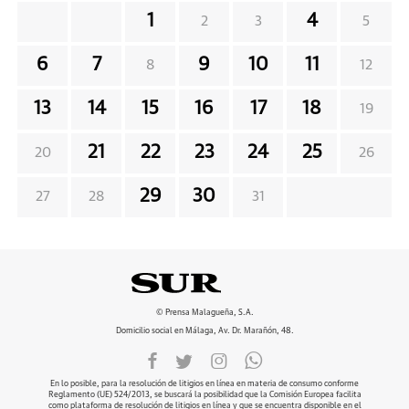
1
4
2
3
5
6
7
9
10
11
8
12
13
14
15
16
17
18
19
21
22
23
24
25
20
26
29
30
27
28
31
© Prensa Malagueña, S.A.
Domicilio social en Málaga, Av. Dr. Marañón, 48.
En lo posible, para la resolución de litigios en línea en materia de consumo conforme
Reglamento (UE) 524/2013, se buscará la posibilidad que la Comisión Europea facilita
como plataforma de resolución de litigios en línea y que se encuentra disponible en el