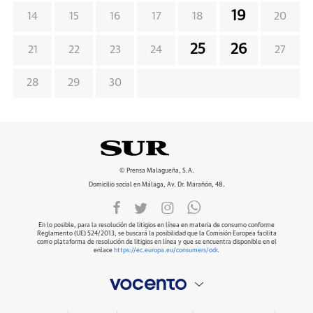
19
14
15
16
17
18
20
25
26
21
22
23
24
27
28
29
30
© Prensa Malagueña, S.A.
Domicilio social en Málaga, Av. Dr. Marañón, 48.
En lo posible, para la resolución de litigios en línea en materia de consumo conforme
Reglamento (UE) 524/2013, se buscará la posibilidad que la Comisión Europea facilita
como plataforma de resolución de litigios en línea y que se encuentra disponible en el
enlace
https://ec.europa.eu/consumers/odr
.