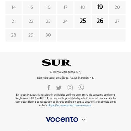
19
14
15
16
17
18
20
25
26
21
22
23
24
27
28
29
30
© Prensa Malagueña, S.A.
Domicilio social en Málaga, Av. Dr. Marañón, 48.
En lo posible, para la resolución de litigios en línea en materia de consumo conforme
Reglamento (UE) 524/2013, se buscará la posibilidad que la Comisión Europea facilita
como plataforma de resolución de litigios en línea y que se encuentra disponible en el
enlace
https://ec.europa.eu/consumers/odr
.