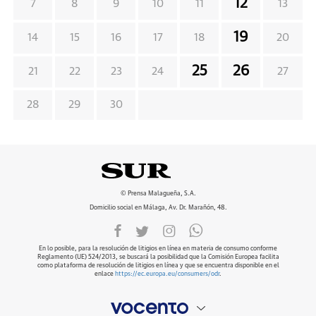
12
7
8
9
10
11
13
19
14
15
16
17
18
20
25
26
21
22
23
24
27
28
29
30
© Prensa Malagueña, S.A.
Domicilio social en Málaga, Av. Dr. Marañón, 48.
En lo posible, para la resolución de litigios en línea en materia de consumo conforme
Reglamento (UE) 524/2013, se buscará la posibilidad que la Comisión Europea facilita
como plataforma de resolución de litigios en línea y que se encuentra disponible en el
enlace
https://ec.europa.eu/consumers/odr
.