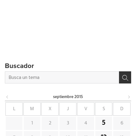
Buscador
septiembre
2015
L
M
X
J
V
S
D
5
1
2
3
4
6