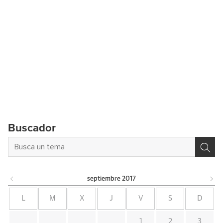
Buscador
septiembre
2017
L
M
X
J
V
S
D
1
2
3