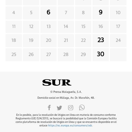
6
9
4
5
7
8
10
11
12
13
14
15
16
17
23
18
19
20
21
22
24
30
25
26
27
28
29
© Prensa Malagueña, S.A.
Domicilio social en Málaga, Av. Dr. Marañón, 48.
En lo posible, para la resolución de litigios en línea en materia de consumo conforme
Reglamento (UE) 524/2013, se buscará la posibilidad que la Comisión Europea facilita
como plataforma de resolución de litigios en línea y que se encuentra disponible en el
enlace
https://ec.europa.eu/consumers/odr
.