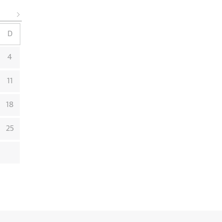
D
4
11
18
25