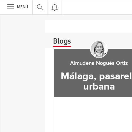
>
MENÚ
Blogs
Almudena Nogués Ortiz
Málaga, pasare
urbana