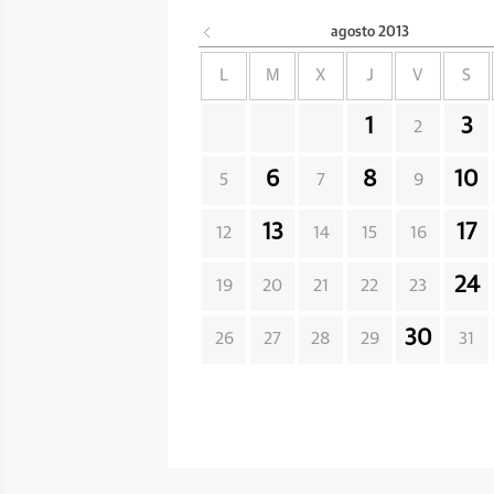
agosto
2013
L
M
X
J
V
S
1
3
2
6
8
10
5
7
9
13
17
12
14
15
16
24
19
20
21
22
23
30
26
27
28
29
31