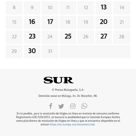
13
8
9
10
11
12
14
16
17
20
15
18
19
21
23
25
27
22
24
26
28
30
29
31
© Prensa Malagueña, S.A.
Domicilio social en Málaga, Av. Dr. Marañón, 48.
En lo posible, para la resolución de litigios en línea en materia de consumo conforme
Reglamento (UE) 524/2013, se buscará la posibilidad que la Comisión Europea facilita
como plataforma de resolución de litigios en línea y que se encuentra disponible en el
enlace
https://ec.europa.eu/consumers/odr
.