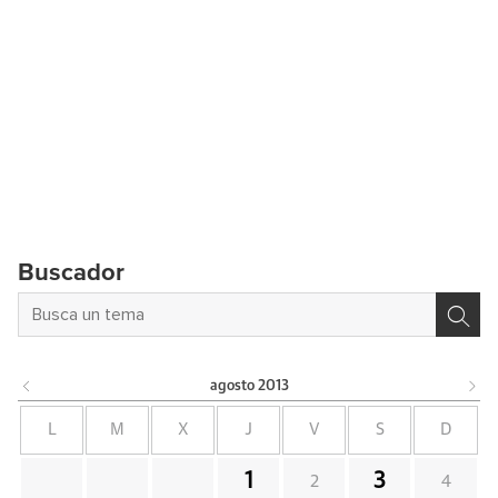
Buscador
agosto
2013
L
M
X
J
V
S
D
1
3
2
4