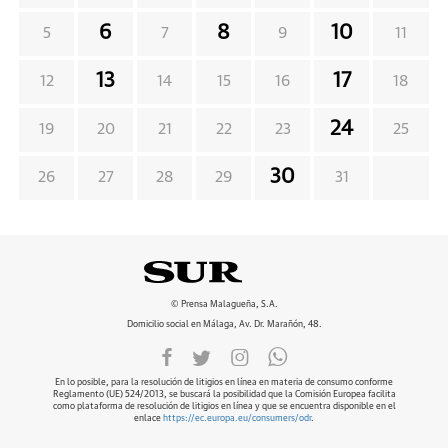
6
8
10
5
7
9
11
13
17
12
14
15
16
18
24
19
20
21
22
23
25
30
26
27
28
29
31
© Prensa Malagueña, S.A.
Domicilio social en Málaga, Av. Dr. Marañón, 48.
En lo posible, para la resolución de litigios en línea en materia de consumo conforme
Reglamento (UE) 524/2013, se buscará la posibilidad que la Comisión Europea facilita
como plataforma de resolución de litigios en línea y que se encuentra disponible en el
enlace
https://ec.europa.eu/consumers/odr
.