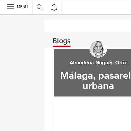
>
MENÚ
Blogs
Almudena Nogués Ortiz
Málaga, pasare
urbana