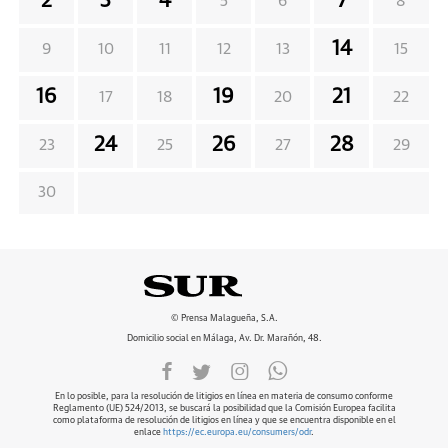
2
3
4
7
5
6
8
14
9
10
11
12
13
15
16
19
21
17
18
20
22
24
26
28
23
25
27
29
30
© Prensa Malagueña, S.A.
Domicilio social en Málaga, Av. Dr. Marañón, 48.
En lo posible, para la resolución de litigios en línea en materia de consumo conforme
Reglamento (UE) 524/2013, se buscará la posibilidad que la Comisión Europea facilita
como plataforma de resolución de litigios en línea y que se encuentra disponible en el
enlace
https://ec.europa.eu/consumers/odr
.