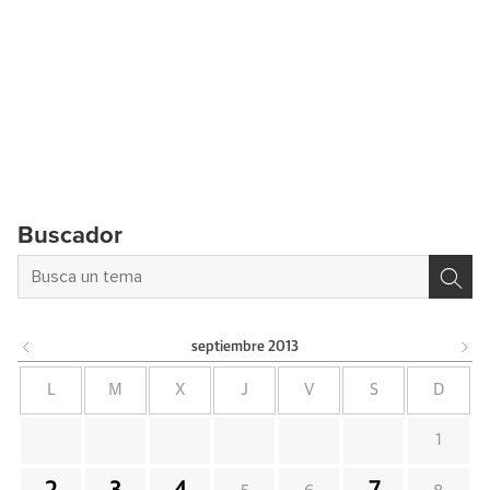
Buscador
septiembre
2013
L
M
X
J
V
S
D
1