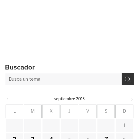
Buscador
septiembre
2013
L
M
X
J
V
S
D
1