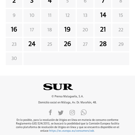
2
3
4
7
5
6
8
14
9
10
11
12
13
15
16
19
21
17
18
20
22
24
26
28
23
25
27
29
30
© Prensa Malagueña, S.A.
Domicilio social en Málaga, Av. Dr. Marañón, 48.
En lo posible, para la resolución de litigios en línea en materia de consumo conforme
Reglamento (UE) 524/2013, se buscará la posibilidad que la Comisión Europea facilita
como plataforma de resolución de litigios en línea y que se encuentra disponible en el
enlace
https://ec.europa.eu/consumers/odr
.