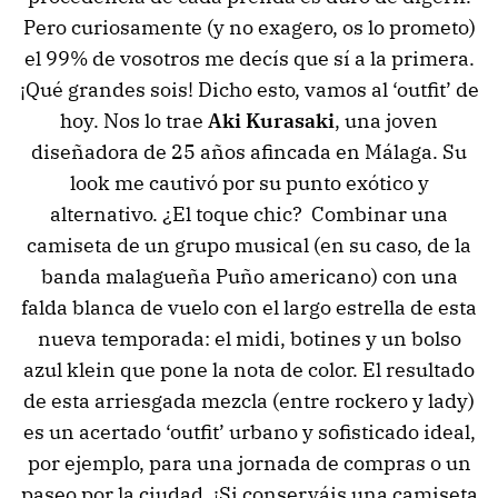
Pero curiosamente (y no exagero, os lo prometo)
el 99% de vosotros me decís que sí a la primera.
¡Qué grandes sois! Dicho esto, vamos al ‘outfit’ de
hoy. Nos lo trae
Aki Kurasaki
, una joven
diseñadora de 25 años afincada en Málaga. Su
look me cautivó por su punto exótico y
alternativo. ¿El toque chic? Combinar una
camiseta de un grupo musical (en su caso, de la
banda malagueña Puño americano) con una
falda blanca de vuelo con el largo estrella de esta
nueva temporada: el midi, botines y un bolso
azul klein que pone la nota de color. El resultado
de esta arriesgada mezcla (entre rockero y lady)
es un acertado ‘outfit’ urbano y sofisticado ideal,
por ejemplo, para una jornada de compras o un
paseo por la ciudad. ¡Si conserváis una camiseta