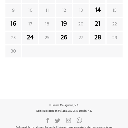
14
9
10
11
12
13
15
16
19
21
17
18
20
22
24
26
28
23
25
27
29
30
© Prensa Malagueña, S.A.
Domicilio social en Málaga, Av. Dr. Marañón, 48.
En lo posible, para la resolución de litigios en línea en materia de consumo conforme