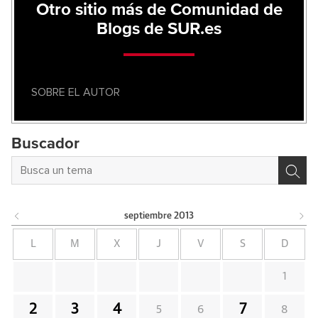
Otro sitio más de Comunidad de
Blogs de SUR.es
SOBRE EL AUTOR
Buscador
septiembre
2013
L
M
X
J
V
S
D
1
2
3
4
7
5
6
8