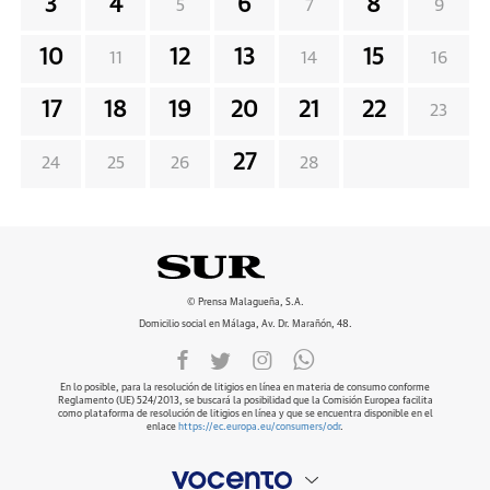
3
4
6
8
5
7
9
10
12
13
15
11
14
16
17
18
19
20
21
22
23
27
24
25
26
28
© Prensa Malagueña, S.A.
Domicilio social en Málaga, Av. Dr. Marañón, 48.
En lo posible, para la resolución de litigios en línea en materia de consumo conforme
Reglamento (UE) 524/2013, se buscará la posibilidad que la Comisión Europea facilita
como plataforma de resolución de litigios en línea y que se encuentra disponible en el
enlace
https://ec.europa.eu/consumers/odr
.