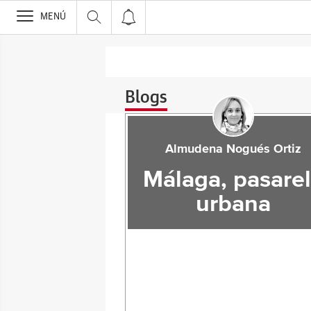
>
MENÚ
Blogs
Almudena Nogués Ortiz
Málaga, pasare
urbana