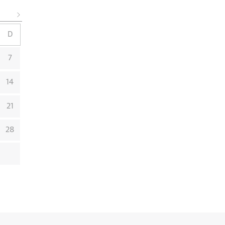
D
7
14
21
28