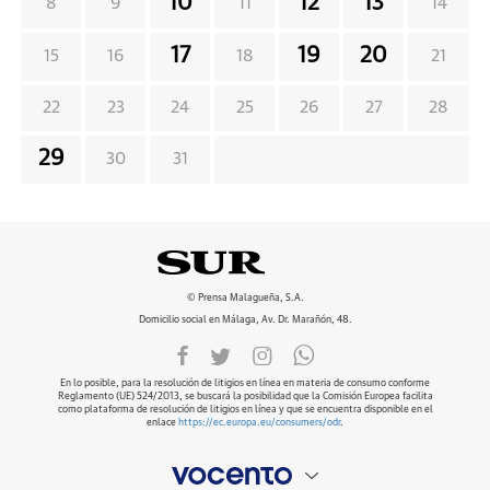
10
12
13
8
9
11
14
17
19
20
15
16
18
21
22
23
24
25
26
27
28
29
30
31
© Prensa Malagueña, S.A.
Domicilio social en Málaga, Av. Dr. Marañón, 48.
En lo posible, para la resolución de litigios en línea en materia de consumo conforme
Reglamento (UE) 524/2013, se buscará la posibilidad que la Comisión Europea facilita
como plataforma de resolución de litigios en línea y que se encuentra disponible en el
enlace
https://ec.europa.eu/consumers/odr
.