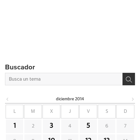
Buscador
diciembre
2014
L
M
X
J
V
S
D
1
3
5
2
4
6
7