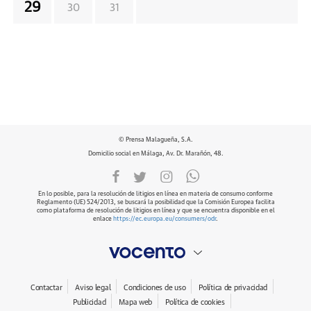
29
30
31
© Prensa Malagueña, S.A.
Domicilio social en Málaga, Av. Dr. Marañón, 48.
En lo posible, para la resolución de litigios en línea en materia de consumo conforme
Reglamento (UE) 524/2013, se buscará la posibilidad que la Comisión Europea facilita
como plataforma de resolución de litigios en línea y que se encuentra disponible en el
enlace
https://ec.europa.eu/consumers/odr
.
Contactar
Aviso legal
Condiciones de uso
Política de privacidad
Publicidad
Mapa web
Política de cookies