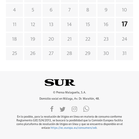
4
5
6
7
8
9
10
17
11
12
13
14
15
16
18
19
20
21
22
23
24
25
26
27
28
29
30
31
© Prensa Malagueña, S.A.
Domicilio social en Málaga, Av. Dr. Marañón, 48.
En lo posible, para la resolución de litigios en línea en materia de consumo conforme
Reglamento (UE) 524/2013, se buscará la posibilidad que la Comisión Europea facilita
como plataforma de resolución de litigios en línea y que se encuentra disponible en el
enlace
https://ec.europa.eu/consumers/odr
.