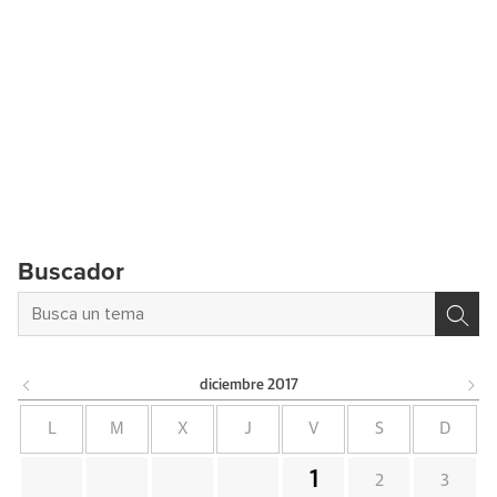
Buscador
diciembre
2017
L
M
X
J
V
S
D
1
2
3