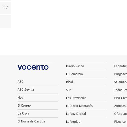
27
Diario Vasco
Leonotic
El Comercio
Burgosc
ABC
Ideal
Salaman
ABC Sevilla
Sur
Todoalic
Hoy
Las Provincias
Piso Com
El Correo
El Diario Montañés
Autocasi
La Rioja
La Voz Digital
Oferplan
El Norte de Castilla
La Verdad
Pisos.co