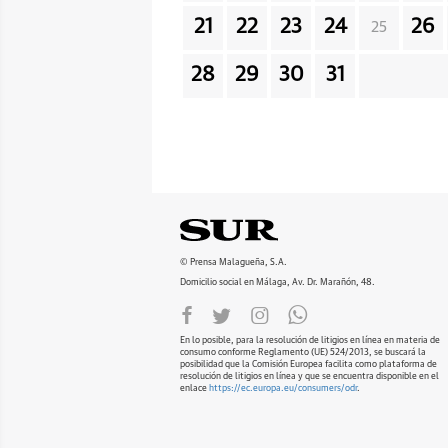
21
22
23
24
26
25
28
29
30
31
© Prensa Malagueña, S.A.
Domicilio social en Málaga, Av. Dr. Marañón, 48.
En lo posible, para la resolución de litigios en línea en materia de
consumo conforme Reglamento (UE) 524/2013, se buscará la
posibilidad que la Comisión Europea facilita como plataforma de
resolución de litigios en línea y que se encuentra disponible en el
enlace
https://ec.europa.eu/consumers/odr
.