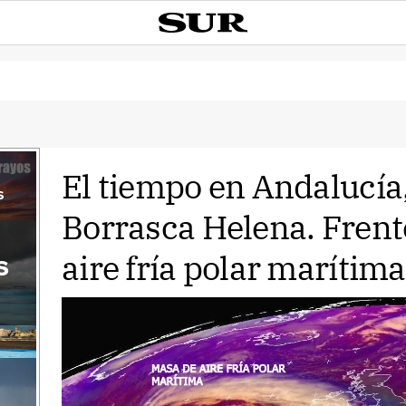
El tiempo en Andalucía
s
Borrasca Helena. Frente
aire fría polar marítima
s