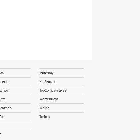
ias
Mujerhoy
onecta
XL Semanal
cahoy
TopComparativas
ante
WomenNow
partido
Welife
ón
Turium
m