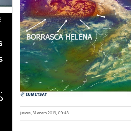
E
A
S
S
.
O
jueves, 31 enero 2019, 09:48