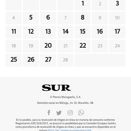
1
3
2
5
6
8
4
7
9
10
11
12
13
14
15
16
17
20
22
18
19
21
23
24
25
26
27
28
© Prensa Malagueña, S.A.
Domicilio social en Málaga, Av. Dr. Marañón, 48.
En lo posible, para la resolución de litigios en línea en materia de consumo conforme
Reglamento (UE) 524/2013, se buscará la posibilidad que la Comisión Europea facilita
como plataforma de resolución de litigios en línea y que se encuentra disponible en el
enlace
https://ec.europa.eu/consumers/odr
.