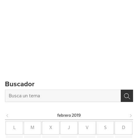
Buscador
febrero
2019
L
M
X
J
V
S
D