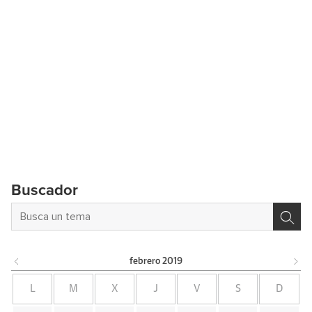
Buscador
febrero
2019
L
M
X
J
V
S
D