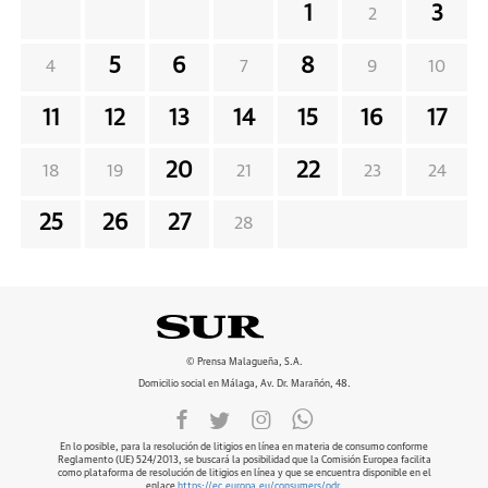
1
3
2
5
6
8
4
7
9
10
11
12
13
14
15
16
17
20
22
18
19
21
23
24
25
26
27
28
© Prensa Malagueña, S.A.
Domicilio social en Málaga, Av. Dr. Marañón, 48.
En lo posible, para la resolución de litigios en línea en materia de consumo conforme
Reglamento (UE) 524/2013, se buscará la posibilidad que la Comisión Europea facilita
como plataforma de resolución de litigios en línea y que se encuentra disponible en el
enlace
https://ec.europa.eu/consumers/odr
.