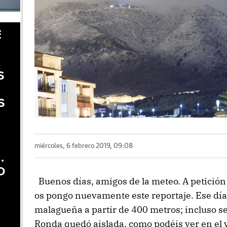
E
A
S
S
miércoles, 6 febrero 2019, 09:08
.
O
Buenos días, amigos de la meteo. A petició
os pongo nuevamente este reportaje. Ese día
malagueña a partir de 400 metros; incluso se
Ronda quedó aislada, como podéis ver en el v