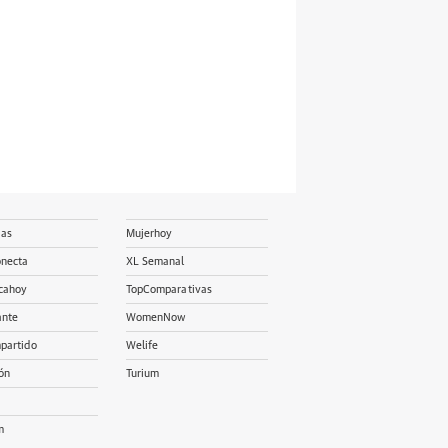
ias
Mujerhoy
onecta
XL Semanal
cahoy
TopComparativas
ante
WomenNow
partido
Welife
ón
Turium
m