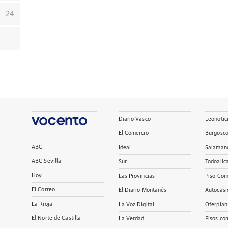
24
Diario Vasco
Leonotic
El Comercio
Burgosc
ABC
Ideal
Salaman
ABC Sevilla
Sur
Todoalic
Hoy
Las Provincias
Piso Com
El Correo
El Diario Montañés
Autocasi
La Rioja
La Voz Digital
Oferplan
El Norte de Castilla
La Verdad
Pisos.co