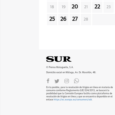
20
22
18
19
21
23
25
26
27
28
© Prensa Malagueña, S.A.
Domicilio social en Málaga, Av. Dr. Marañón, 48.
En lo posible, para la resolución de litigios en línea en materia de
consumo conforme Reglamento (UE) 524/2013, se buscará la
posibilidad que la Comisión Europea facilita como plataforma de
resolución de litigios en línea y que se encuentra disponible en el
enlace
https://ec.europa.eu/consumers/odr
.