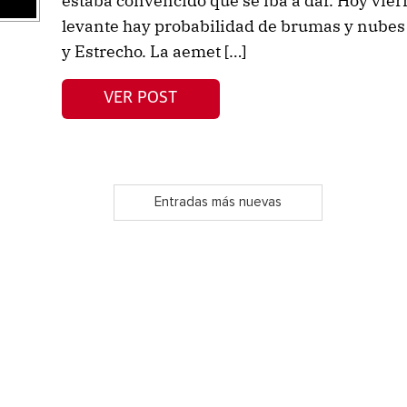
estaba convencido que se iba a dar. Hoy viern
levante hay probabilidad de brumas y nubes 
y Estrecho. La aemet […]
VER POST
Entradas más nuevas