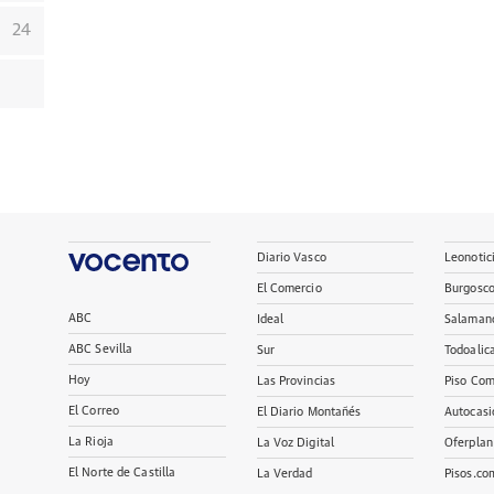
24
Diario Vasco
Leonotic
El Comercio
Burgosc
ABC
Ideal
Salaman
ABC Sevilla
Sur
Todoalic
Hoy
Las Provincias
Piso Com
El Correo
El Diario Montañés
Autocasi
La Rioja
La Voz Digital
Oferplan
El Norte de Castilla
La Verdad
Pisos.co