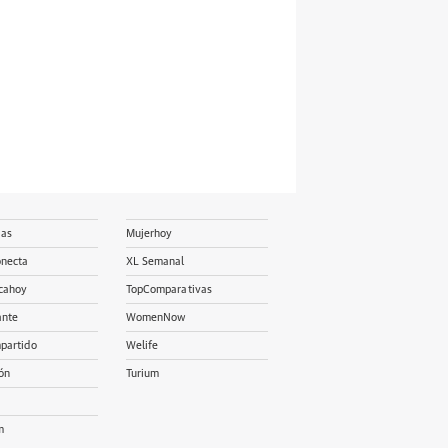
ias
Mujerhoy
onecta
XL Semanal
cahoy
TopComparativas
ante
WomenNow
partido
Welife
ón
Turium
m