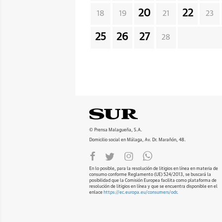
20
22
18
19
21
23
25
26
27
28
© Prensa Malagueña, S.A.
Domicilio social en Málaga, Av. Dr. Marañón, 48.
En lo posible, para la resolución de litigios en línea en materia de
consumo conforme Reglamento (UE) 524/2013, se buscará la
posibilidad que la Comisión Europea facilita como plataforma de
resolución de litigios en línea y que se encuentra disponible en el
enlace
https://ec.europa.eu/consumers/odr
.