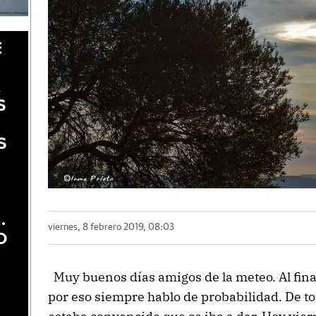
E
A
S
S
.
viernes, 8 febrero 2019, 08:03
O
Muy buenos días amigos de la meteo. Al final
por eso siempre hablo de probabilidad. De t