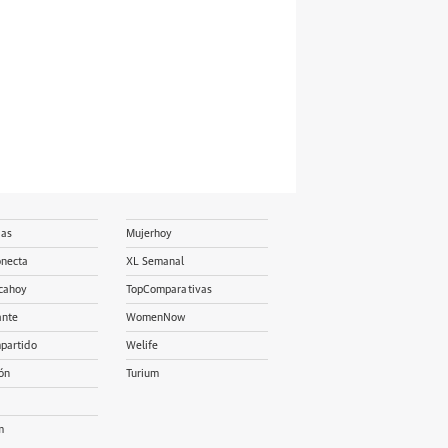
ias
Mujerhoy
onecta
XL Semanal
cahoy
TopComparativas
ante
WomenNow
partido
Welife
ón
Turium
m