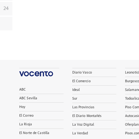
24
Diario Vasco
Leonotic
El Comercio
Burgosc
ABC
Ideal
Salaman
ABC Sevilla
Sur
Todoalic
Hoy
Las Provincias
Piso Com
El Correo
El Diario Montañés
Autocasi
La Rioja
La Voz Digital
Oferplan
El Norte de Castilla
La Verdad
Pisos.co