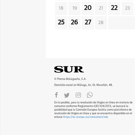
20
22
18
19
21
23
25
26
27
28
© Prensa Malagueña, S.A.
Domicilio social en Málaga, Av. Dr. Marañón, 48.
En lo posible, para la resolución de litigios en línea en materia de
consumo conforme Reglamento (UE) 524/2013, se buscará la
posibilidad que la Comisión Europea facilita como plataforma de
resolución de litigios en línea y que se encuentra disponible en el
enlace
https://ec.europa.eu/consumers/odr
.