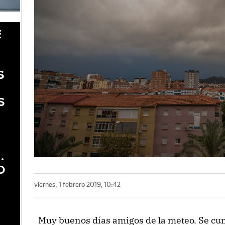
E
A
S
S
.
O
viernes, 1 febrero 2019, 10:42
Muy buenos días amigos de la meteo. Se cump